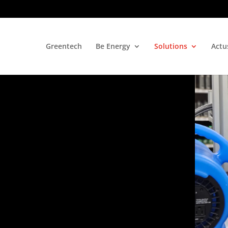
Greentech
Be Energy
Solutions
Actu