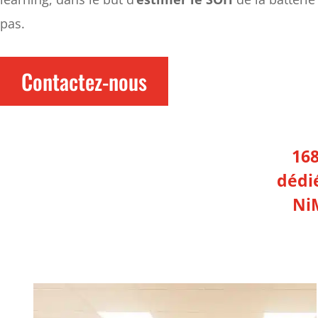
pas.
Contactez-nous
16
dédi
Ni