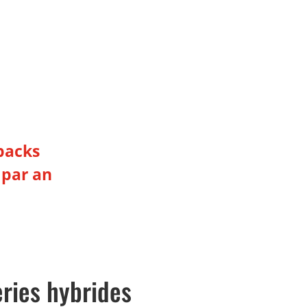
packs
par an
ries hybrides