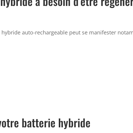
hybride a besoin d’être régéné
e hybride auto-rechargeable peut se manifester not
tre batterie hybride